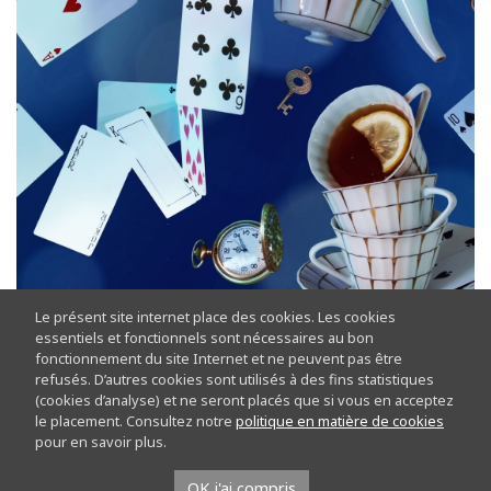
Le présent site internet place des cookies. Les cookies
essentiels et fonctionnels sont nécessaires au bon
fonctionnement du site Internet et ne peuvent pas être
refusés. D’autres cookies sont utilisés à des fins statistiques
(cookies d’analyse) et ne seront placés que si vous en acceptez
le placement. Consultez notre
politique en matière de cookies
Plongez dans l’univers fantasque de Lewis Carroll !
pour en savoir plus.
De l’autre côté du miroir, les mots s’amusent : ils
OK j'ai compris