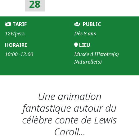
28
TARIF
PUBLIC
12€/pers.
Dès 8 ans
HORAIRE
LIEU
10:00 -12:00
Musée d'Histoire(s)
Naturelle(s)
Une animation
fantastique autour du
célèbre conte de Lewis
Caroll...