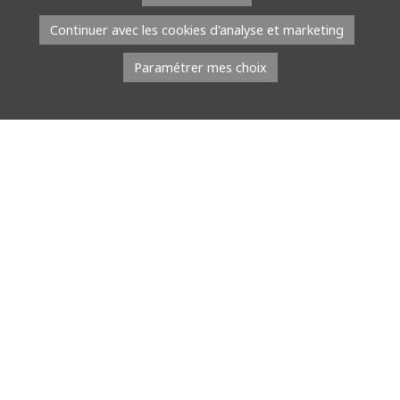
Continuer avec les cookies d'analyse et marketing
Paramétrer mes choix
Infos pratiques :
Réservation obligatoire (voir ci-dessous)
Rendez-vous à
10h
à l’info-shop (bâtiment vert
sur l’esplanade). Coneil : prévoyez 15 min. d’avance
depuis l’entrée du parc pour entrer, stationner
votre véhicule et rejoindre le guide.
Durée : 2h
Besoin de plus d’infos ? 083/687.211
Chiens non autorisés sur la balade.
Matériel : Vêtements adaptés à la météo et
bottines conseillées.