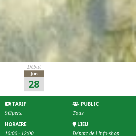
Début
Jun
28
TARIF
PUBLIC
9€/pers.
Tous
HORAIRE
LIEU
10:00 - 12:00
Départ de l'info-shop