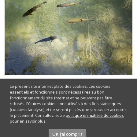
Le présent site internet place des cookies. Les cookies
essentiels et fonctionnels sont nécessaires au bon
Ce dimanche 28 juin, le rendez-vous nature vous
fonctionnement du site Internet et ne peuvent pas être
emmène à la découverte des poissons. En compagnie de
refusés. D’autres cookies sont utilisés à des fins statistiques
notre ambassadeur bénévole haut en couleurs et grand
(cookies d’analyse) et ne seront placés que si vous en acceptez
spécialiste de la vie aquatique de Chevetogne, vous
le placement. Consultez notre
politique en matière de cookies
pour en savoir plus.
découvrirez les espèces présentes sur le parc, mais
aussi leurs particularités.
OK j'ai compris