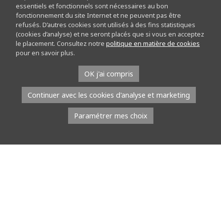
essentiels et fonctionnels sont nécessaires au bon
fonctionnement du site Internet et ne peuvent pas être
refusés. D’autres cookies sont utilisés à des fins statistiques
(cookies d’analyse) et ne seront placés que si vous en acceptez
le placement. Consultez notre
politique en matière de cookies
pour en savoir plus.
On croit la connaître… et pourtant, elle adore nous
OK j'ai compris
surprendre !
Continuer avec les cookies d'analyse et marketing
Prêts à relever le défi ? Cette
balade nature
vous
emmène à la découverte de ses secrets les mieux
Paramétrer mes choix
gardés. Entre curiosités, anecdotes et petites
merveilles, ouvrez grand les yeux : la nature n’a pas fini
de vous étonner !
Horaire : 10:00 à 12:00
Tarif : 9 €/pers. (enfant ET adulte participant ou
accompagnant) – entrée au parc
non incluse
Matériel à prévoir : Vêtements adaptés à la météo