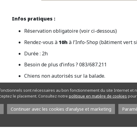
Infos pratiques :
Réservation obligatoire (voir ci-dessous)
Rendez-vous à
10h
à l’Info-Shop (bâtiment vert s
Durée : 2h
Besoin de plus d’infos ? 083/687.211
Chiens non autorisés sur la balade.
Matériel : Vêtements adaptés à la météo, bottines
 fonctionnels sont nécessaires au bon fonctionnement du site Internet et n
acceptez le placement. Consultez notre
politique en matière de cookies
pour 
Accessibilité partielle pour les Poussettes et PM
Continuer avec les cookies d'analyse et marketing
Paramé
Le prix de la balade est en supplément du prix de
doivent se munir d’un ticket à 0€.
Réservation obligatoire en réservant votre ticket 
dessous)