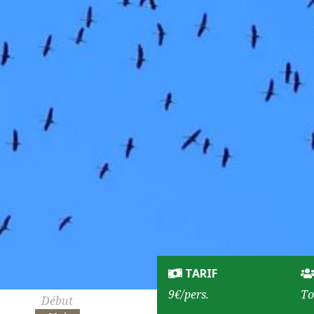
TARIF
9€/pers.
To
Début