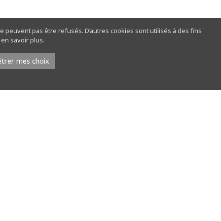
)
e peuvent pas être refusés. D’autres cookies sont utilisés à des fins
e »
en savoir plus.
trer mes choix
ture
issez «
rendez-vous Nature
«
 que nécessaire dans votre panier
ent
nt votre nom