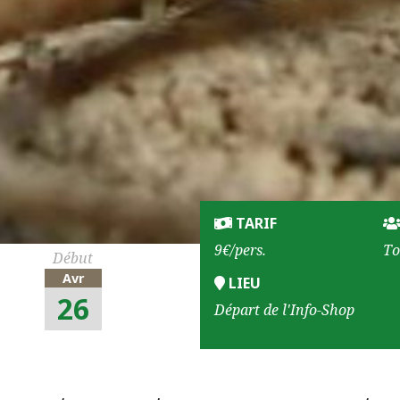
TARIF
9€/pers.
To
Début
Avr
LIEU
26
Départ de l'Info-Shop