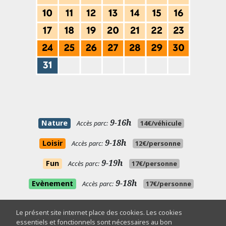
9-16h
Nature
Accès parc:
14€/véhicule
9-18h
Loisir
Accès parc:
12€/personne
9-19h
Fun
Accès parc:
17€/personne
9-18h
Evènement
Accès parc:
17€/personne
Le présent site internet place des cookies. Les cookies
Hébergements
essentiels et fonctionnels sont nécessaires au bon